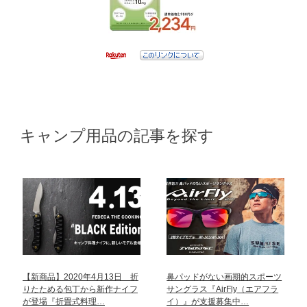
キャンプ用品の記事を探す
【新商品】2020年4月13日 折
鼻パッドがない画期的スポーツ
りたためる包丁から新作ナイフ
サングラス『AirFly（エアフラ
が登場『折畳式料理…
イ）』が支援募集中…