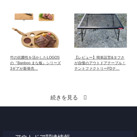
竹の抗菌性を活かしたLOGOS
【レビュー】簡単設営&タフさ
の『Banboo まな板』シリーズ
が自慢のアウトドアテーブル！
3ギアが新発売…
テントファクトリーFDテ…
続きを見る