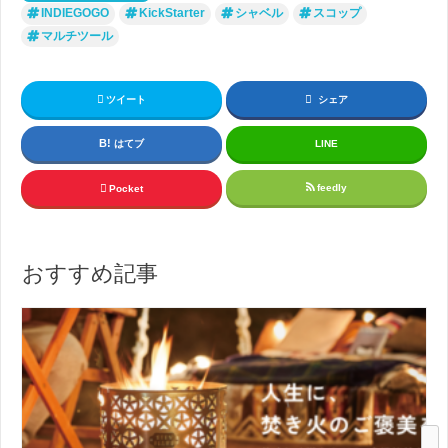
INDIEGOGO
KickStarter
シャベル
スコップ
マルチツール
ツイート
シェア
はてブ
LINE
feedly
Pocket
おすすめ記事