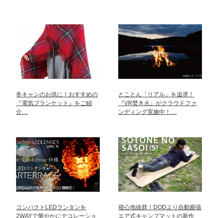
冬キャンのお供に！おすすめの
とことん「リアル」を追求！
『電気ブランケット』をご紹
『VR焚き火』がクラウドファ
介…
ンディング実施中！…
コンパクトLEDランタンを
寝心地抜群！DODより自動膨張
2WAYで華やかにデコレーショ
エア式キャンプマットの新作