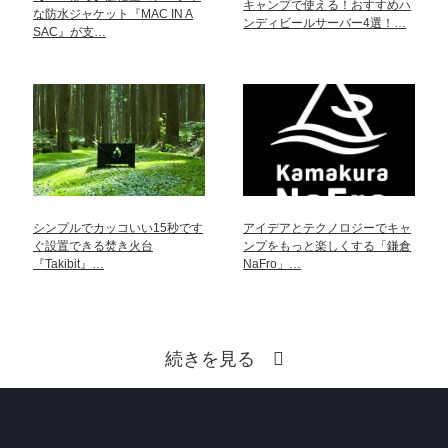
キャンプで使える！おすすめハ
な防水ジャケット『MAC IN A
ンディビールサーバー4選！…
SAC』が支…
シンプルでカッコいい15秒です
アイデアとテクノロジーでキャ
ぐ設置できる焚き火台
ンプをもっと楽しくする「鎌倉
『Takibit』…
NaFro」…
続きを見る