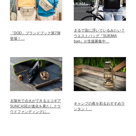
まるで宙に浮いているみたい？
「DOD」ブランドブック第7弾
ウエストバッグ『SUKIMA
登場！…
bag』が支援募集中…
太陽光で点火ができるエコギア
キャンプの夜を彩るおすすめラ
SUNCASEが進化を果たしクラ
ンタン！…
ウドファンディングに…