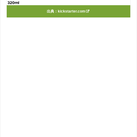
出典：
kickstarter.com