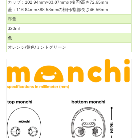
カップ：102.94mm×83.87mmの楕円/高さ72.65mm
蓋：116.84mm×88.58mmの楕円/指部長さ46.56mm
容量
320ml
色
オレンジ/黄色/ミントグリーン