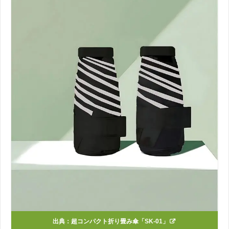
出典：
超コンパクト折り畳み傘「SK-01」