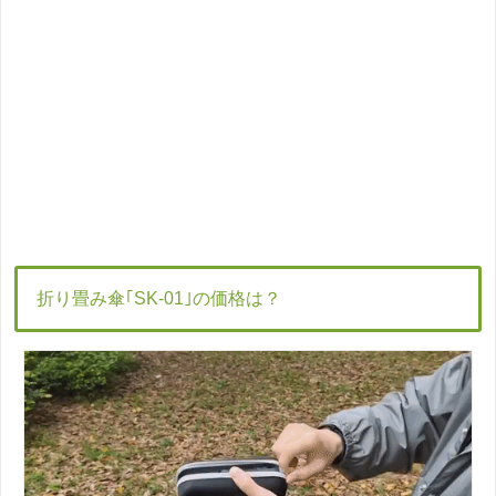
折り畳み傘｢SK-01｣の価格は？