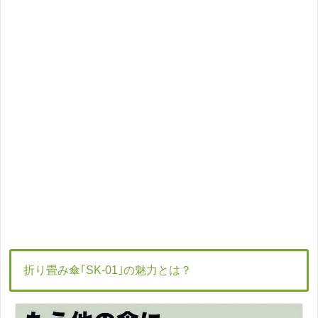
折り畳み傘｢SK-01｣の魅力とは？