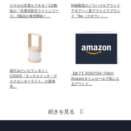
スマホの充電もできる！1台数
IH鍋製造のノウハウをアウトド
役の『充電式防災ライトシリー
アギアへ！新アウトドアブラン
ズ』3製品が発売開始！…
ド『9w.（クオウ）』…
提灯みたいなランタン！
【終了】2020/7/24~7/26の
LOGOS『タッチスイッチ・デ
Amazonタイムセールで気にな
スクセンターライト』が新発
るアウトド…
売…
続きを見る