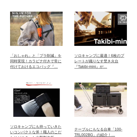
「おしゃれ」と「プラ削減」を
ソロキャンプに最適！6枚のプ
同時実現！カラビナ付きで常に
レートが織りなす焚き火台
付けておけるエコバッグ『…
『Takibi-mini』が…
ソロキャンプにも持っていきた
テーブルにもなる台車「100-
いコンパクトな斧！職人のこだ
TRL002BG」の紹介！…