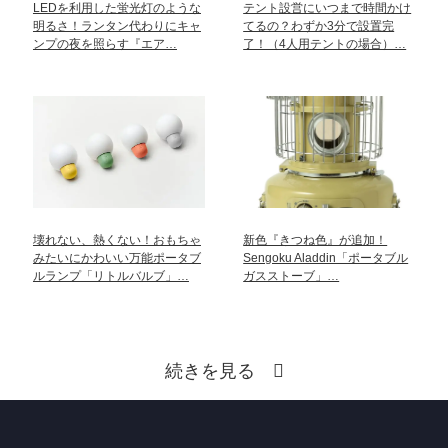
LEDを利用した蛍光灯のような
テント設営にいつまで時間かけ
明るさ！ランタン代わりにキャ
てるの？わずか3分で設置完
ンプの夜を照らす『エア…
了！（4人用テントの場合）…
壊れない、熱くない！おもちゃ
新色『きつね色』が追加！
みたいにかわいい万能ポータブ
Sengoku Aladdin「ポータブル
ルランプ「リトルバルブ」…
ガスストーブ」…
続きを見る