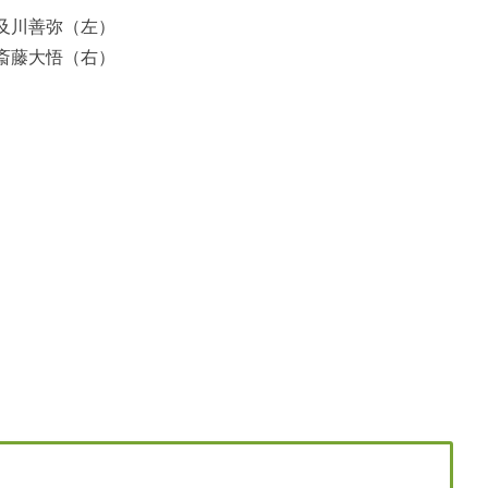
川善弥（左）
斎藤大悟（右）