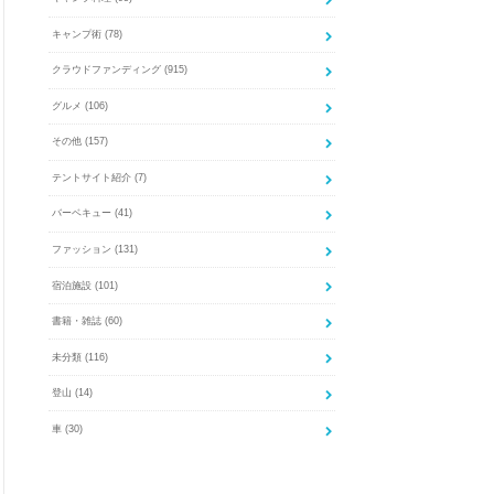
キャンプ術
(78)
クラウドファンディング
(915)
グルメ
(106)
その他
(157)
テントサイト紹介
(7)
バーベキュー
(41)
ファッション
(131)
宿泊施設
(101)
書籍・雑誌
(60)
未分類
(116)
登山
(14)
車
(30)