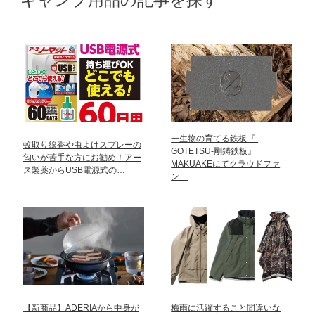
一生物の育てる鉄板『-
蚊取り線香や虫よけスプレーの
GOTETSU-剛鋳鉄板』
匂いが苦手な方にお勧め！アー
MAKUAKEにてクラウドファ
ス製薬からUSB電源式の…
ン…
【新商品】ADERIAから中身が
梅雨に活躍すること間違いな