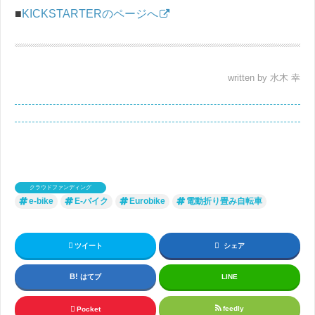
■
KICKSTARTERのページへ
written by 水木 幸
クラウドファンディング
e-bike
E-バイク
Eurobike
電動折り畳み自転車
ツイート
シェア
はてブ
LINE
feedly
Pocket