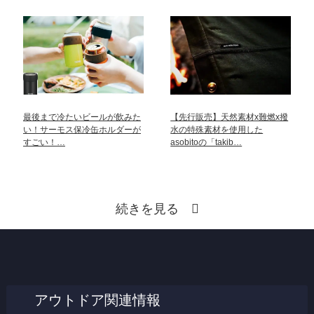
最後まで冷たいビールが飲みた
【先行販売】天然素材x難燃x撥
い！サーモス保冷缶ホルダーが
水の特殊素材を使用した
すごい！…
asobitoの「takib…
続きを見る
アウトドア関連情報