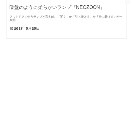
吸盤のように柔らかいランプ『NEOZOON』
アウトドアで使うランプと言えば、「置く」か「引っ掛ける」か「身に着ける」が一
般的…
2021年5月25日