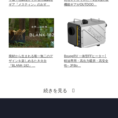
ギア『メスティン』のおす…
機能ギアがOUTDOO…
廃材から生まれる唯一無二のデ
BougeRV 一体型FFヒーター│
ザインを楽しめるたき火台
軽油専用・高出力暖房・高安全
『BLANK-182』…
性– JP.Bo…
続きを見る