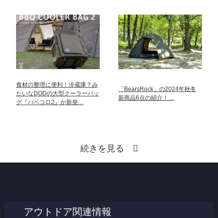
食材の整理に便利！冷蔵庫？み
「BearsRock」の2024年秋冬
たいなDODの大型クーラーバッ
新商品6点の紹介！…
グ『バベコロ2』が新発…
続きを見る
アウトドア関連情報