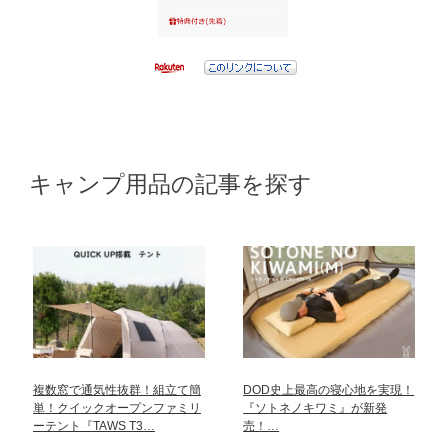
キャンプ用品の記事を探す
複数窓で通気性抜群！組立て簡
DOD史上最高の寝心地を実現！
単！クイックオープンファミリ
『ソトネノキワミ』が新発
ーテント『TAWS T3…
売！…