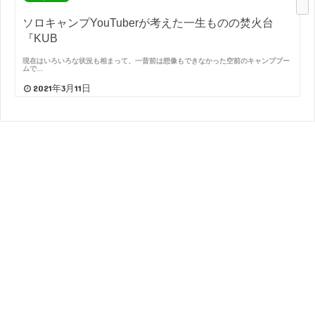
ソロキャンプYouTuberが考えた一生ものの焚火台
『KUB
現在はいろいろな状況も相まって、一昔前は想像もできなかった空前のキャンプブー
ムで…
2021年3月11日