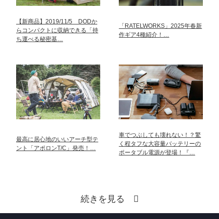
【新商品】2019/11/5 DODか
「RATELWORKS」2025年春新
らコンパクトに収納できる「持
作ギア4種紹介！…
ち運べる秘密基…
車でつぶしても壊れない！？驚
最高に居心地のいいアーチ型テ
く程タフな大容量バッテリーの
ント「アポロンT/C」発売！…
ポータブル電源が登場！『…
続きを見る