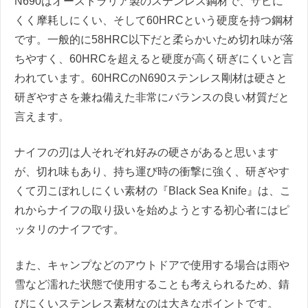
N690はオーストラリア製のステンレス鋼材で、サビに
くく摩耗しにくい、そして60HRCという硬度を持つ鋼材
です。一般的に58HRC以下だと柔らかいため切れ味が落
ちやすく、60HRCを超えると硬度が高く研ぎにくいと言
われています。60HRCのN690ステンレス剛材は硬さと
研ぎやすさを兼ね備えた非常にバランスの良い材質だと
言えます。
ナイフの刃は人それぞれ好みの硬さがあると思います
が、切れ味もあり、持ち運び時の衝撃に強く、研ぎやす
くて刃こぼれしにくい素材の『Black Sea Knife』は、こ
れからナイフの取り扱いを始めようとする初心者にはピ
ッタリのナイフです。
また、キャンプなどのアウトドアで使用する場合は雨や
雪など濡れた状態で使用することも考えられるため、錆
びにくいステンレス素材なのは大きなポイントです。