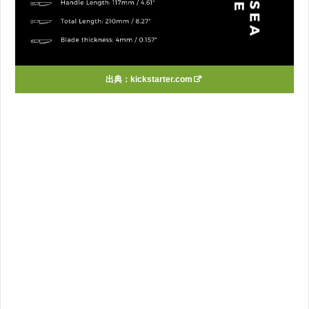
出典：
kickstarter.com