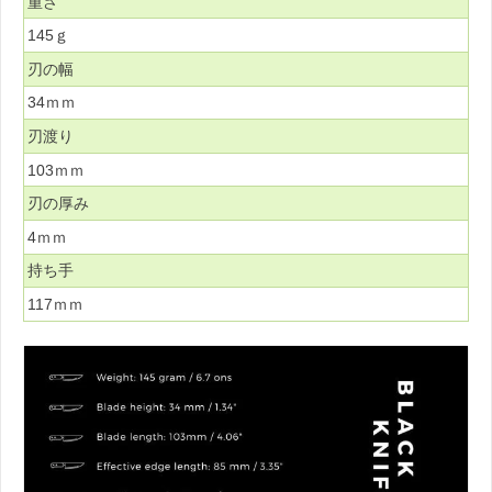
重さ
145ｇ
刃の幅
34ｍｍ
刃渡り
103ｍｍ
刃の厚み
4ｍｍ
持ち手
117ｍｍ