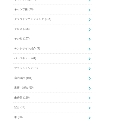
キャンプ術
(78)
クラウドファンディング
(915)
グルメ
(106)
その他
(157)
テントサイト紹介
(7)
バーベキュー
(41)
ファッション
(131)
宿泊施設
(101)
書籍・雑誌
(60)
未分類
(116)
登山
(14)
車
(30)