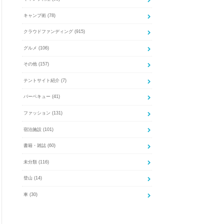
キャンプ術
(78)
クラウドファンディング
(915)
グルメ
(106)
その他
(157)
テントサイト紹介
(7)
バーベキュー
(41)
ファッション
(131)
宿泊施設
(101)
書籍・雑誌
(60)
未分類
(116)
登山
(14)
車
(30)