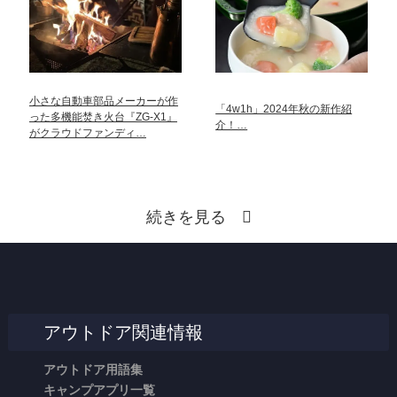
小さな自動車部品メーカーが作
「4w1h」2024年秋の新作紹
った多機能焚き火台『ZG-X1』
介！…
がクラウドファンディ…
続きを見る
アウトドア関連情報
アウトドア用語集
キャンプアプリ一覧