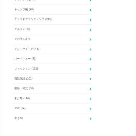
キャンプ術
(78)
クラウドファンディング
(915)
グルメ
(106)
その他
(157)
テントサイト紹介
(7)
バーベキュー
(41)
ファッション
(131)
宿泊施設
(101)
書籍・雑誌
(60)
未分類
(116)
登山
(14)
車
(30)