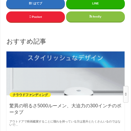
はてブ
LINE
feedly
Pocket
おすすめ記事
クラウドファンディング
驚異の明るさ5000ルーメン、大迫力の300インチのポ
ータブ
アウトドアで映画鑑賞することに憧れを持っている方は意外とたくさんいるのではな
いで…