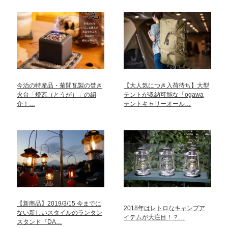
今治の特産品・菊間瓦製の焚き
【大人気につき入荷待ち】大型
火台「燈瓦（とうが）」の紹
テントが収納可能な「ogawa
介！…
テントキャリーオール…
【新商品】2019/3/15 今までに
2018年はレトロなキャンプア
ない新しいスタイルのランタン
イテムが大注目！？…
スタンド『DA…