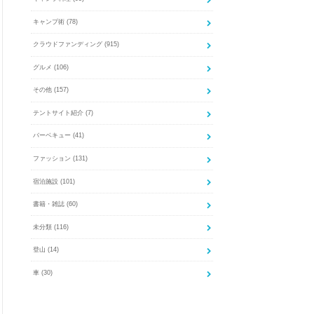
キャンプ術
(78)
クラウドファンディング
(915)
グルメ
(106)
その他
(157)
テントサイト紹介
(7)
バーベキュー
(41)
ファッション
(131)
宿泊施設
(101)
書籍・雑誌
(60)
未分類
(116)
登山
(14)
車
(30)