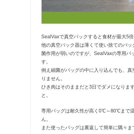
SealVaxで真空パックすると食材が最大5
他の真空パック器は薄くて使い捨てのバッ
菌作用が弱いのですが、SealVaxの専用
す。
例え細菌がバッグの中に入り込んでも、真
りません。
ひき肉はそのままだと3日でダメになりますが
と。
専用バッグは耐久性が高く0℃～80℃ま
ん。
また使ったバッグは裏返して簡単に隅々ま