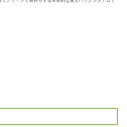
も手軽でクリーンで長持ちする革命的な真空パックシステムで