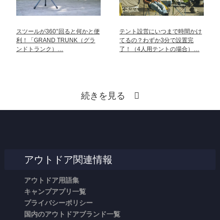
スツールが360°回ると何かと便
テント設営にいつまで時間かけ
利！「GRAND TRUNK（グラ
てるの？わずか3分で設置完
ンドトランク）…
了！（4人用テントの場合）…
続きを見る
アウトドア関連情報
アウトドア用語集
キャンプアプリ一覧
プライバシーポリシー
国内のアウトドアブランド一覧