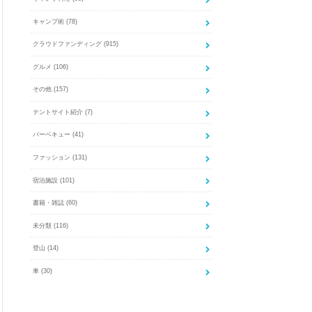
キャンプ術
(78)
クラウドファンディング
(915)
グルメ
(106)
その他
(157)
テントサイト紹介
(7)
バーベキュー
(41)
ファッション
(131)
宿泊施設
(101)
書籍・雑誌
(60)
未分類
(116)
登山
(14)
車
(30)