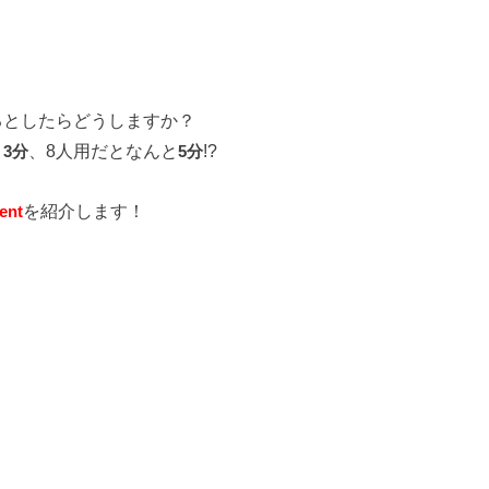
。
るとしたらどうしますか？
と
3分
、8人用だとなんと
5分
!?
ent
を紹介します！