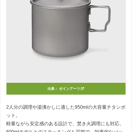
出典：
ゼインアーツ
2人分の調理や湯沸かしに適した950mlの大容量チタンポ
ット。
軽量ながら安定感のある設計で、焚き火調理にも対応。
600mlモデルとのスタッキングも可能で、効率的なパッ