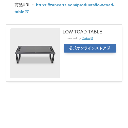
商品URL：
https://zanearts.com/products/low-toad-
table
LOW TOAD TABLE
created by
Rinker
公式オンラインストア