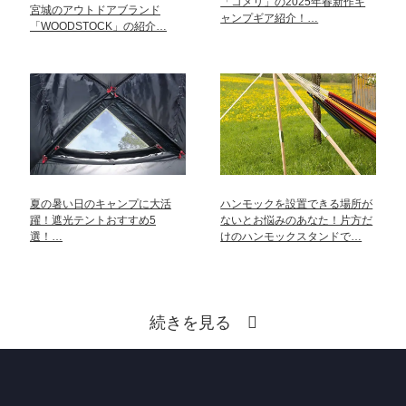
「コメリ」の2025年春新作キ
宮城のアウトドアブランド
ャンプギア紹介！…
「WOODSTOCK」の紹介…
夏の暑い日のキャンプに大活
ハンモックを設置できる場所が
躍！遮光テントおすすめ5
ないとお悩みのあなた！片方だ
選！…
けのハンモックスタンドで…
続きを見る