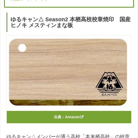
ゆるキャン△ Season2 本栖高校校章焼印 国産
ヒノキ メスティンまな板
出典：
Amazon
ゆるキャン△メンバーが通う高校「本来栖高校」の校章