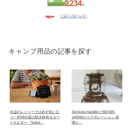
キャンプ用品の記事を探す
水辺のレジャーでは必ず役に立
Sengoku AladdinとBEAMS
つ！IPX8仕様の防水財布＆カー
JAPANのコラボレーション 昔
ドホルダー『Subm…
懐か…