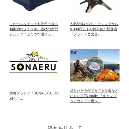
こたつスタイルでも使用できる
人気間違いなし！テンマクから
画期的なフランネル素材の大型
5,000円以下の焚火台が新登場
シュラフ『こたつ布団シュ…
『フラット焚火台』…
折りたたみができてまな板など
防災ブランド「SONAERU」の
にもなるTK-craftの「キャンプ
紹介！…
＆アウトドア用シ…
続きを見る