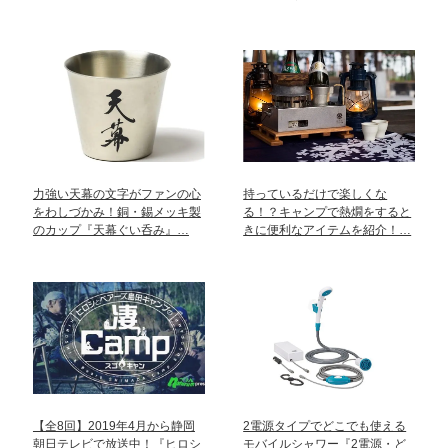
力強い天幕の文字がファンの心
持っているだけで楽しくな
をわしづかみ！銅・錫メッキ製
る！？キャンプで熱燗をすると
のカップ『天幕ぐい呑み』…
きに便利なアイテムを紹介！…
【全8回】2019年4月から静岡
2電源タイプでどこでも使える
朝日テレビで放送中！『ヒロシ
モバイルシャワー『2電源・ど