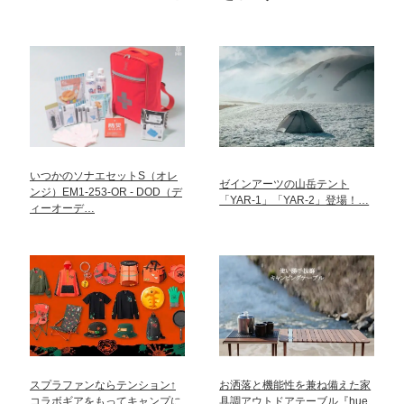
いつかのソナエセットS（オレ
ゼインアーツの山岳テント
ンジ）EM1-253-OR - DOD（デ
「YAR-1」「YAR-2」登場！…
ィーオーデ…
スプラファンならテンション↑
お洒落と機能性を兼ね備えた家
コラボギアをもってキャンプに
具調アウトドアテーブル『hue