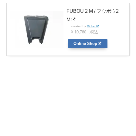
FUBOU 2 M / フウボウ2
M
created by
Rinker
¥ 10,780（税込
Online Shop