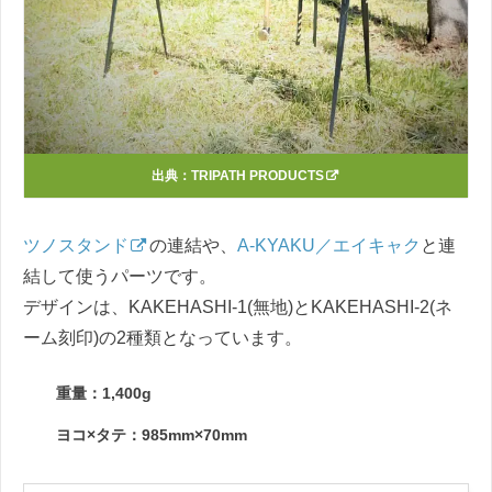
出典：
TRIPATH PRODUCTS
ツノスタンド
の連結や、
A-KYAKU／エイキャク
と連
結して使うパーツです。
デザインは、KAKEHASHI-1(無地)とKAKEHASHI-2(ネ
ーム刻印)の2種類となっています。
重量：1,400g
ヨコ×タテ：985mm×70mm