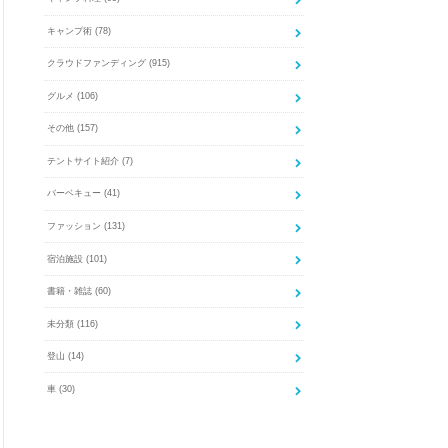
キャンプ術
(78)
クラウドファンディング
(915)
グルメ
(106)
その他
(157)
テントサイト紹介
(7)
バーベキュー
(41)
ファッション
(131)
宿泊施設
(101)
書籍・雑誌
(60)
未分類
(116)
登山
(14)
車
(30)