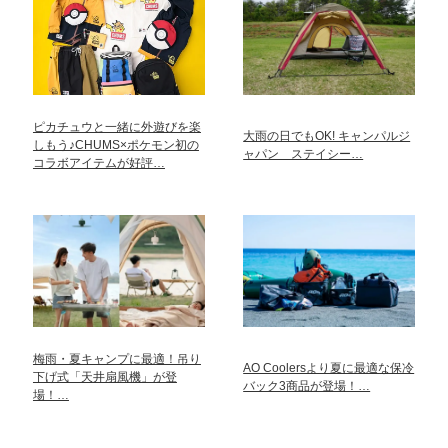
ピカチュウと一緒に外遊びを楽
大雨の日でもOK! キャンパルジ
しもう♪CHUMS×ポケモン初の
ャパン ステイシー…
コラボアイテムが好評…
梅雨・夏キャンプに最適！吊り
AO Coolersより夏に最適な保冷
下げ式「天井扇風機」が登
バック3商品が登場！…
場！…