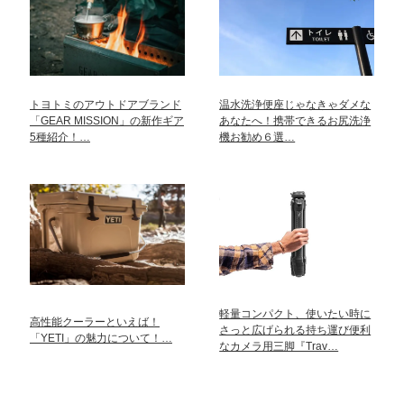
トヨトミのアウトドアブランド
温水洗浄便座じゃなきゃダメな
「GEAR MISSION」の新作ギア
あなたへ！携帯できるお尻洗浄
5種紹介！…
機お勧め６選…
軽量コンパクト、使いたい時に
高性能クーラーといえば！
さっと広げられる持ち運び便利
「YETI」の魅力について！…
なカメラ用三脚『Trav…