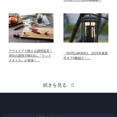
アウトドアで映える調理器具！
「RATELWORKS」2025年春新
貝印の調理刃物3点に『ウッド
作ギア4種紹介！…
スタイル』が登場！…
続きを見る