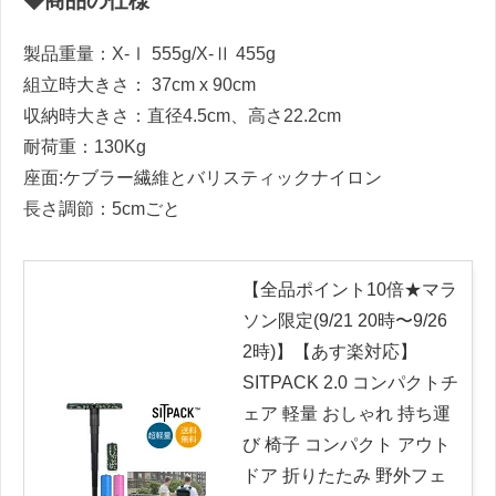
◆商品の仕様
製品重量：X-Ⅰ 555g/X-Ⅱ 455g
組立時大きさ： 37cm x 90cm
収納時大きさ：直径4.5cm、高さ22.2cm
耐荷重：130Kg
座面:ケブラー繊維とバリスティックナイロン
長さ調節：5cmごと
【全品ポイント10倍★マラ
ソン限定(9/21 20時〜9/26
2時)】【あす楽対応】
SITPACK 2.0 コンパクトチ
ェア 軽量 おしゃれ 持ち運
び 椅子 コンパクト アウト
ドア 折りたたみ 野外フェ