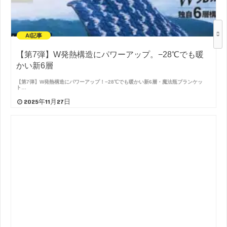
AI記事
【第7弾】W発熱構造にパワーアップ。−28℃でも暖
かい新6層
【第7弾】W発熱構造にパワーアップ！−28℃でも暖かい新6層・魔法瓶ブランケッ
ト…
2025年11月27日