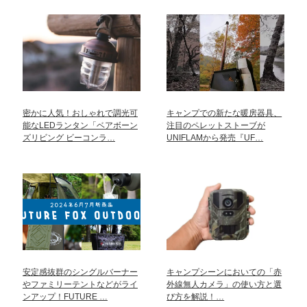
密かに人気！おしゃれで調光可
キャンプでの新たな暖房器具、
能なLEDランタン「ベアボーン
注目のペレットストーブが
ズリビング ビーコンラ…
UNIFLAMから発売『UF…
安定感抜群のシングルバーナー
キャンプシーンにおいての「赤
やファミリーテントなどがライ
外線無人カメラ」の使い方と選
ンアップ！FUTURE …
び方を解説！…