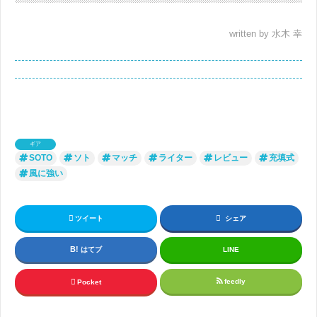
written by 水木 幸
ギア
SOTO
ソト
マッチ
ライター
レビュー
充填式
風に強い
ツイート
シェア
はてブ
LINE
feedly
Pocket