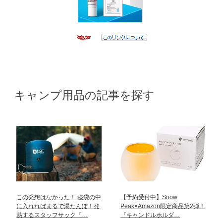
キャンプ用品の記事を探す
この発想はなかった！ 寝袋の中
【予約受付中】Snow
に入れればまるで湯たんぽ！発
Peak×Amazon限定商品第2弾！
熱するスタッフサック『…
『キャンドルホルダ…