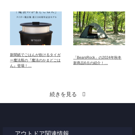
新聞紙でごはんが炊けるタイガ
「BearsRock」の2024年秋冬
ー魔法瓶の『魔法のかまどごは
新商品6点の紹介！…
ん』登場！…
続きを見る
アウトドア関連情報