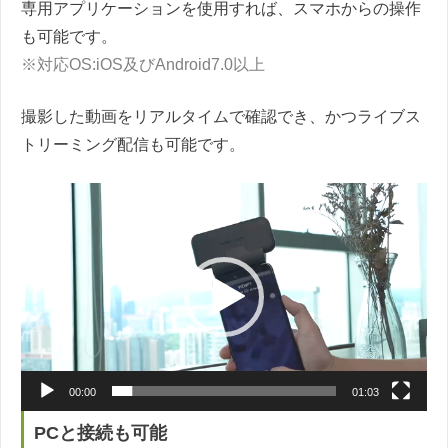
専用アプリケーションを使用すれば、スマホからの操作
も可能です。
※対応OS:iOS及びAndroid7.0以上
撮影した動画をリアルタイムで確認でき、かつライブス
トリーミング配信も可能です。
動
画
プ
レ
ー
ヤ
ー
00:00
01:03
PCと接続も可能