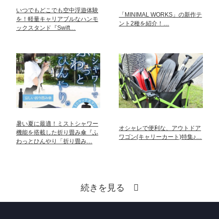
いつでもどこでも空中浮遊体験
「MINIMAL WORKS」の新作テ
を！軽量キャリアブルなハンモ
ント2種を紹介！…
ックスタンド『Swift…
暑い夏に最適！ミストシャワー
オシャレで便利な、アウトドア
機能を搭載した折り畳み傘『ふ
ワゴン(キャリーカート)特集♪…
わっとひんやり「折り畳み…
続きを見る