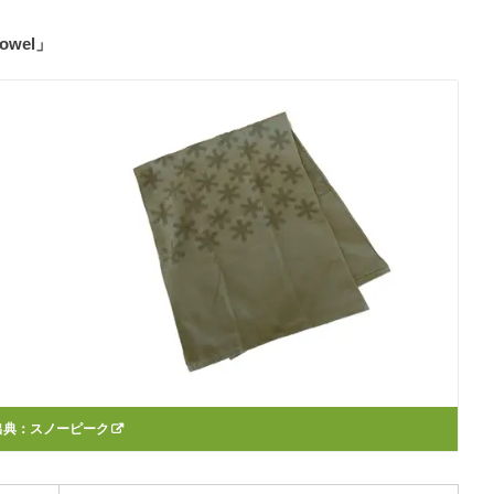
Towel」
出典：
スノーピーク