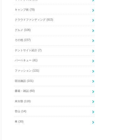
キャンプ術
(78)
クラウドファンディング
(915)
グルメ
(106)
その他
(157)
テントサイト紹介
(7)
バーベキュー
(41)
ファッション
(131)
宿泊施設
(101)
書籍・雑誌
(60)
未分類
(116)
登山
(14)
車
(30)