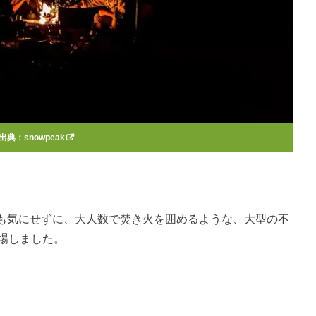
出典：
snowpeak
も気にせずに、大人数で焚き火を囲めるような、大型の不
登場しました。