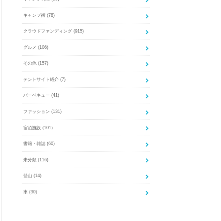
キャンプ術
(78)
クラウドファンディング
(915)
グルメ
(106)
その他
(157)
テントサイト紹介
(7)
バーベキュー
(41)
ファッション
(131)
宿泊施設
(101)
書籍・雑誌
(60)
未分類
(116)
登山
(14)
車
(30)