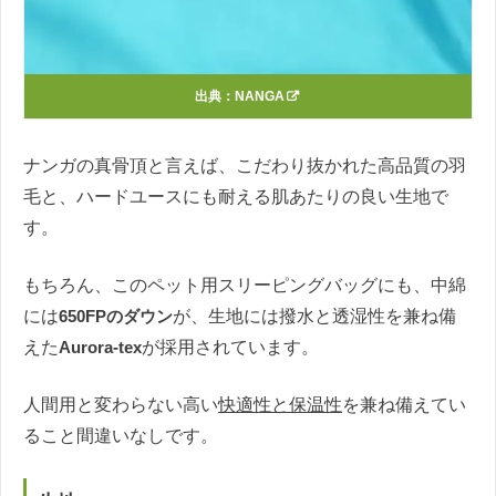
出典：
NANGA
ナンガの真骨頂と言えば、こだわり抜かれた高品質の羽
毛と、ハードユースにも耐える肌あたりの良い生地で
す。
もちろん、このペット用スリーピングバッグにも、中綿
には
650FPのダウン
が、生地には撥水と透湿性を兼ね備
えた
Aurora-tex
が採用されています。
人間用と変わらない高い
快適性と保温性
を兼ね備えてい
ること間違いなしです。