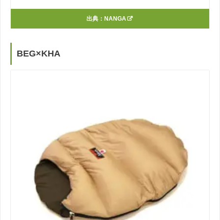
出典：
NANGA
BEG×KHA