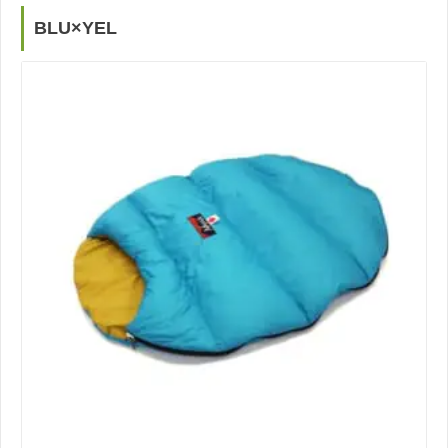
BLU×YEL