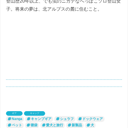
登山歴20年以上、でも虫のニガテなへっぽこソロ登山女
子。将来の夢は、北アルプスの麓に住むこと。
ギア
キャンプ
Nanga
キャンプギア
シュラフ
ドックウェア
ペット
寝袋
愛犬と旅行
新製品
犬