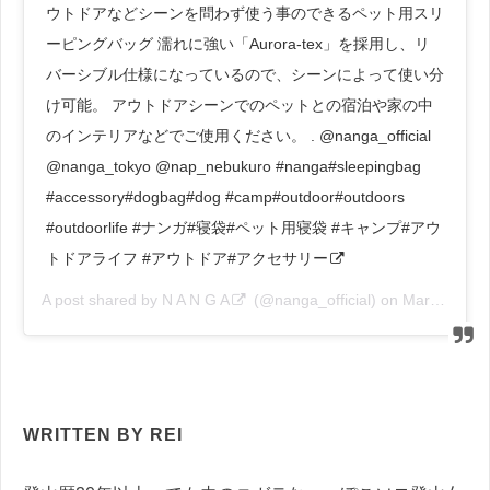
ウトドアなどシーンを問わず使う事のできるペット用スリ
ーピングバッグ 濡れに強い「Aurora-tex」を採用し、リ
バーシブル仕様になっているので、シーンによって使い分
け可能。 アウトドアシーンでのペットとの宿泊や家の中
のインテリアなどでご使用ください。 . @nanga_official
@nanga_tokyo @nap_nebukuro #nanga#sleepingbag
#accessory#dogbag#dog #camp#outdoor#outdoors
#outdoorlife #ナンガ#寝袋#ペット用寝袋 #キャンプ#アウ
トドアライフ #アウトドア#アクセサリー
A post shared by
N A N G A
(@nanga_official) on
Mar 11, 2020 at 5:05am PDT
WRITTEN BY REI