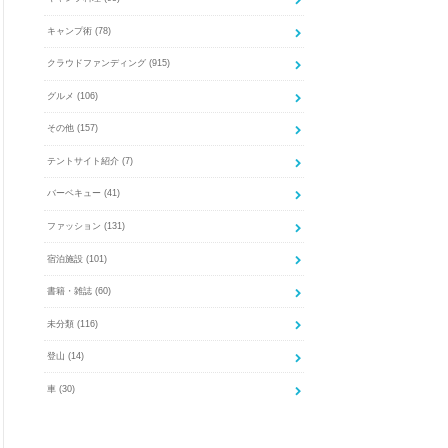
キャンプ術
(78)
クラウドファンディング
(915)
グルメ
(106)
その他
(157)
テントサイト紹介
(7)
バーベキュー
(41)
ファッション
(131)
宿泊施設
(101)
書籍・雑誌
(60)
未分類
(116)
登山
(14)
車
(30)