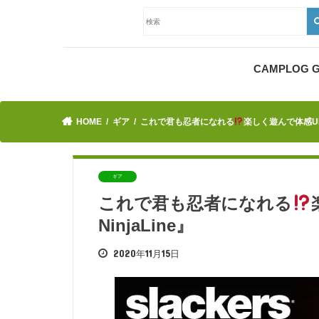
CAMPLOG
HOME
ギア
これで君も忍者になれる
楽しく遊んで体感UP!『S
ギア
これで君も忍者になれる
NinjaLine』
2020年11月15日