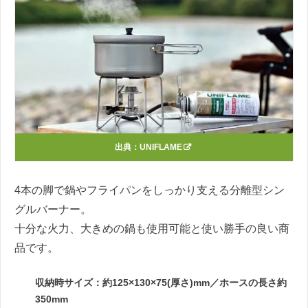
出典：
UNIFLAME
4本の脚で鍋やフライパンをしっかり支える分離型シン
グルバーナー。
十分な火力、大きめの鍋も使用可能と使い勝手の良い商
品です。
収納時サイズ：約125×130×75(厚さ)mm／ホースの長さ約
350mm