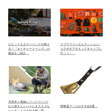
ビビットなカラーリングが映え
スプラファンならテンション↑
る！『ネイチャートーンズ』の
コラボギアをもってキャンプに
製品をご紹介…
行こう！…
天然木と真鍮にうっとり♪こだ
わり派キャンパーにオススメな
熊撃退グッズおすすめ6選…
ベルモントの火吹き棒『焚…