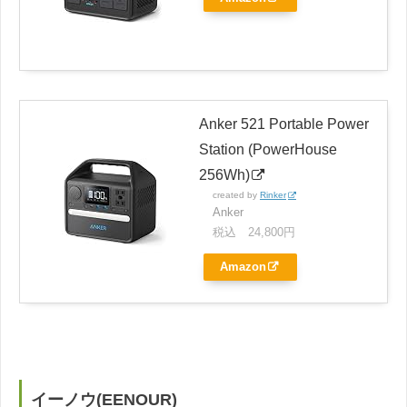
Anker 521 Portable Power
Station (PowerHouse
256Wh)
created by
Rinker
Anker
税込 24,800円
Amazon
イーノウ(EENOUR)