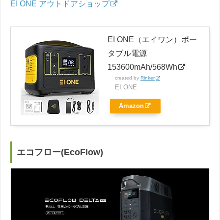
EI ONE アウトドアショップ
EI ONE（エイワン）ポー
タブル電源
153600mAh/568Wh
created by
Rinker
EI ONE
Amazon
エコフロー(EcoFlow)