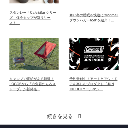
スタンレー「Cafe&Bar シリー
寒い冬の睡眠を快適に”montbell
ズ」保冷カップが新リリー
ダウンハガー650”を紹介！…
ス！…
キャンプで暖炉がある贅沢！
予約受付中！アートとアウトド
LOGOSから『六角薪だんろス
アを楽しむプロダクト『JUN
トーブ』が新発売…
INOUE×コールマン…
続きを見る