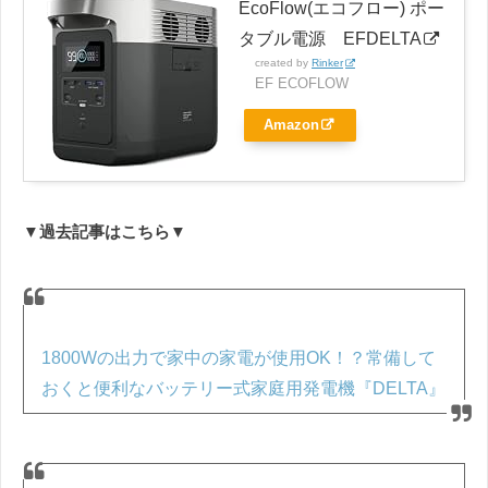
EcoFlow(エコフロー) ポー
タブル電源 EFDELTA
created by
Rinker
EF ECOFLOW
Amazon
▼過去記事はこちら▼
1800Wの出力で家中の家電が使用OK！？常備して
おくと便利なバッテリー式家庭用発電機『DELTA』