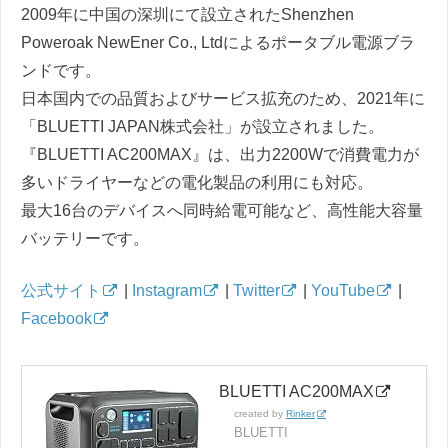
2009年に中国の深圳にて設立されたShenzhen
Poweroak NewEner Co., Ltdによるポータブル電源ブラ
ンドです。
日本国内での品質およびサービス拡充のため、2021年に
「BLUETTI JAPAN株式会社」が設立されました。
『BLUETTI AC200MAX』は、出力2200Wで消費電力が
多いドライヤーなどの電化製品の利用にも対応。
最大16台のデバイスへ同時給電可能など、高性能大容量
バッテリーです。
公式サイト
|
Instagram
|
Twitter
|
YouTube
|
Facebook
BLUETTI AC200MAX
created by
Rinker
BLUETTI