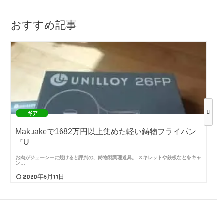
おすすめ記事
ギア
Makuakeで1682万円以上集めた軽い鋳物フライパン
『U
お肉がジューシーに焼けると評判の、鋳物製調理道具。 スキレットや鉄板などをキャ
ン…
2020年5月11日