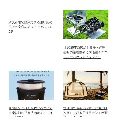
楽天市場で購入できる強い風の
日でも安心のアウトドアハット
5選…
【2020年新製品】食器・調理
器具の整理整頓に大活躍！ユニ
フレームからディッシュ…
新聞紙でごはんが炊けるタイガ
海や山でも楽々設置！お出かけ
ー魔法瓶の『魔法のかまどごは
が楽しくなる子供用テントが登