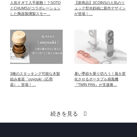
人気すぎて入手困難！？SOTO
【新商品】3COINSの人気のリ
とCHUMSがコラボレーション
ュック型水鉄砲に新作デザイン
した陶器製燻製スモー…
が登場！…
3種のスタッキング可能な木製
暑い季節を乗り切ろう！風を変
組み食器「ouyouki（応用
化させるポータブル扇風機
器）」登場！…
『TWIN FAN』が支援募…
続きを見る