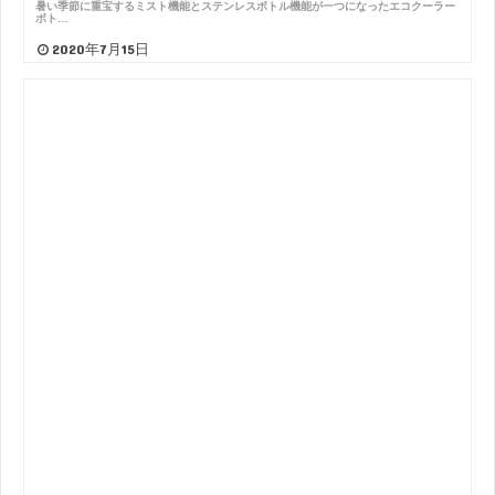
暑い季節に重宝するミスト機能とステンレスボトル機能が一つになったエコクーラー
ボト…
2020年7月15日