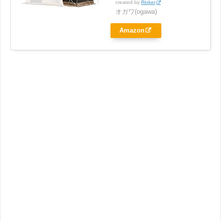
created by
Rinker
オガワ(ogawa)
Amazon