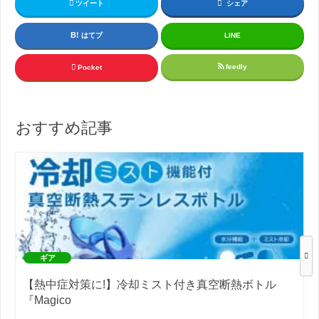
ツイート
シェア
はてブ
LINE
feedly
Pocket
おすすめ記事
ギア
【熱中症対策に!】冷却ミスト付き真空断熱ボトル
『Magico