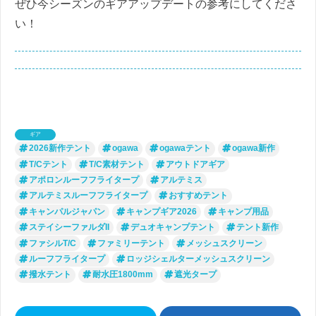
ぜひ今シーズンのギアアップデートの参考にしてくださ
い！
ギア
2026新作テント
ogawa
ogawaテント
ogawa新作
T/Cテント
T/C素材テント
アウトドアギア
アポロンルーフフライタープ
アルテミス
アルテミスルーフフライタープ
おすすめテント
キャンパルジャパン
キャンプギア2026
キャンプ用品
ステイシーファルダII
デュオキャンプテント
テント新作
ファシルT/C
ファミリーテント
メッシュスクリーン
ルーフフライタープ
ロッジシェルターメッシュスクリーン
撥水テント
耐水圧1800mm
遮光タープ