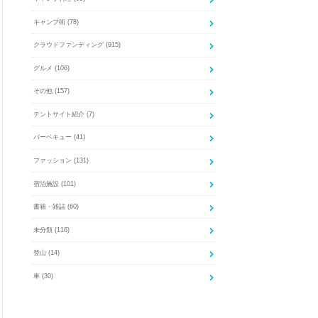
キャンプ術
(78)
クラウドファンディング
(915)
グルメ
(106)
その他
(157)
テントサイト紹介
(7)
バーベキュー
(41)
ファッション
(131)
宿泊施設
(101)
書籍・雑誌
(60)
未分類
(116)
登山
(14)
車
(30)