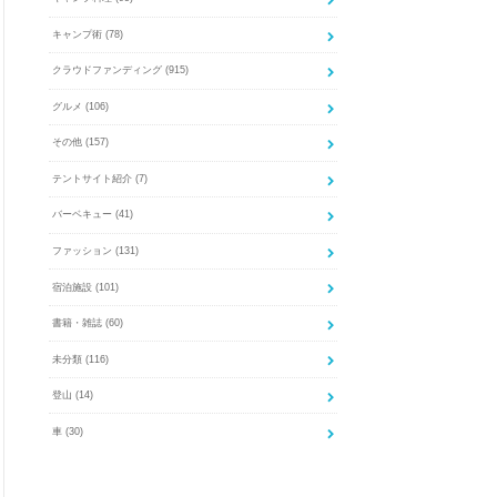
キャンプ術
(78)
クラウドファンディング
(915)
グルメ
(106)
その他
(157)
テントサイト紹介
(7)
バーベキュー
(41)
ファッション
(131)
宿泊施設
(101)
書籍・雑誌
(60)
未分類
(116)
登山
(14)
車
(30)