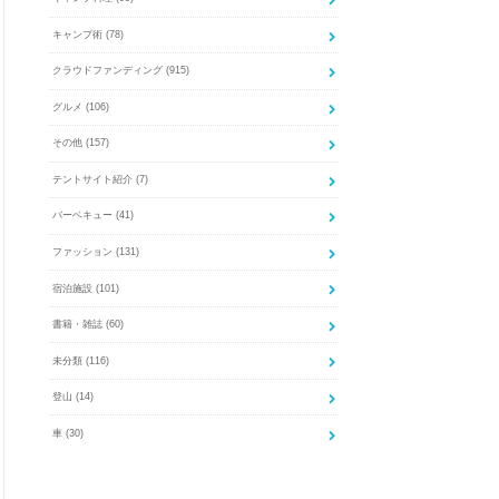
キャンプ術
(78)
クラウドファンディング
(915)
グルメ
(106)
その他
(157)
テントサイト紹介
(7)
バーベキュー
(41)
ファッション
(131)
宿泊施設
(101)
書籍・雑誌
(60)
未分類
(116)
登山
(14)
車
(30)